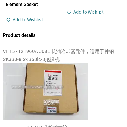
Element Gasket
Add to Wishlist
Add to Wishlist
Product details
VH157121960A J08E 机油冷却器元件，适用于神钢
SK330-8 SK350lc-8挖掘机