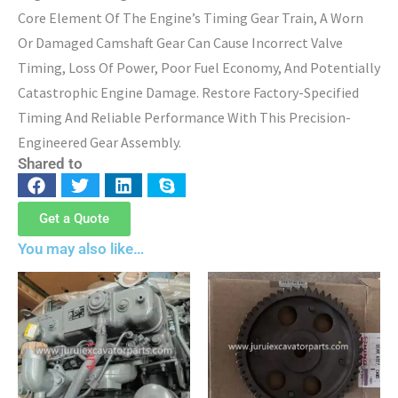
Core Element Of The Engine’s Timing Gear Train, A Worn
Or Damaged Camshaft Gear Can Cause Incorrect Valve
Timing, Loss Of Power, Poor Fuel Economy, And Potentially
Catastrophic Engine Damage. Restore Factory-Specified
Timing And Reliable Performance With This Precision-
Engineered Gear Assembly.
Shared to
Get a Quote
You may also like…