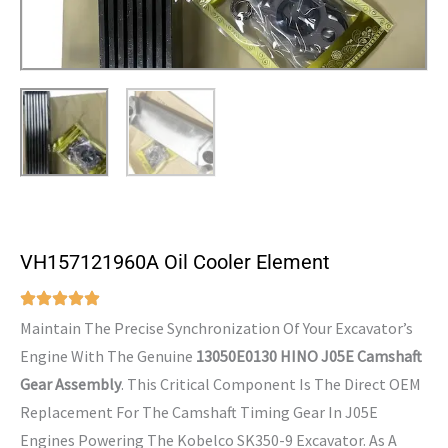
VH157121960A Oil Cooler Element
Maintain The Precise Synchronization Of Your Excavator’s
Engine With The Genuine
13050E0130 HINO J05E Camshaft
Gear Assembly
. This Critical Component Is The Direct OEM
Replacement For The Camshaft Timing Gear In J05E
Engines Powering The Kobelco SK350-9 Excavator. As A