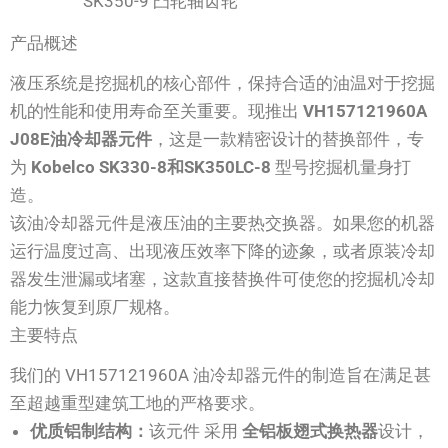
SK350-9 凸轮轴齿轮
产品概述
液压系统是挖掘机的核心部件，保持合适的油温对于挖掘
机的性能和使用寿命至关重要。现推出
VH157121960A
J08E油冷却器元件
，这是一款精密设计的替换部件，专
为
Kobelco SK330-8和SK350LC-8
型号挖掘机量身打
造。
该油冷却器元件是液压油的主要热交换器。如果您的机器
运行温度过高、出现液压效率下降的迹象，或者原装冷却
器发生泄漏或堵塞，这款直接替换件可使您的挖掘机冷却
能力恢复到原厂规格。
主要特点
我们的 VH157121960A 油冷却器元件的制造旨在满足甚
至超越重型建筑工地的严格要求。
优质铝制结构：
该元件 采用
全铝板翅式换热器
设计，