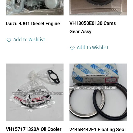
VH13050E0130 Cams
Isuzu 4JG1 Diesel Engine
Gear Assy
Add to Wishlist
Add to Wishlist
VH157171320A Oil Cooler
2445R442F1 Floating Seal